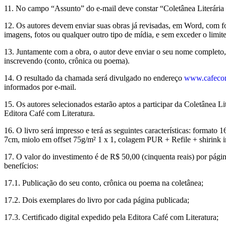
11. No campo “Assunto” do e-mail deve constar “Coletânea Literária
12. Os autores devem enviar suas obras já revisadas, em Word, com f
imagens, fotos ou qualquer outro tipo de mídia, e sem exceder o limi
13. Juntamente com a obra, o autor deve enviar o seu nome completo, 
inscrevendo (conto, crônica ou poema).
14. O resultado da chamada será divulgado no endereço
www.cafecom
informados por e-mail.
15. Os autores selecionados estarão aptos a participar da Coletânea L
Editora Café com Literatura.
16. O livro será impresso e terá as seguintes características: formato
7cm, miolo em offset 75g/m² 1 x 1, colagem PUR + Refile + shirink in
17. O valor do investimento é de R$ 50,00 (cinquenta reais) por página
benefícios:
17.1. Publicação do seu conto, crônica ou poema na coletânea;
17.2. Dois exemplares do livro por cada página publicada;
17.3. Certificado digital expedido pela Editora Café com Literatura;