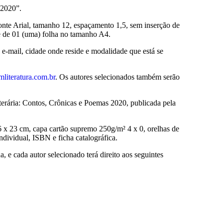
 2020”.
onte Arial, tamanho 12, espaçamento 1,5, sem inserção de
te de 01 (uma) folha no tamanho A4.
e-mail, cidade onde reside e modalidade que está se
literatura.com.br
. Os autores selecionados também serão
iterária: Contos, Crônicas e Poemas 2020, publicada pela
 16 x 23 cm, capa cartão supremo 250g/m² 4 x 0, orelhas de
dividual, ISBN e ficha catalográfica.
, e cada autor selecionado terá direito aos seguintes