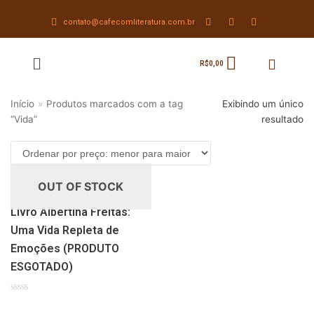
contato@cafecomliteratura.com.br
Pular
para
R$
0,00
o
conteúdo
Início
»
Produtos marcados com a tag
Exibindo um único
“Vida”
resultado
OUT OF STOCK
Livro Albertina Freitas:
Uma Vida Repleta de
Emoções (PRODUTO
ESGOTADO)
Avaliação
0