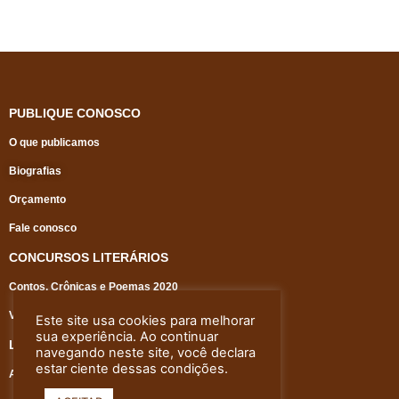
de
5
PUBLIQUE CONOSCO
O que publicamos
Biografias
Orçamento
Fale conosco
CONCURSOS LITERÁRIOS
Contos, Crônicas e Poemas 2020
Vencedores do concurso literário 2020
Este site usa cookies para melhorar
sua experiência. Ao continuar
LOJA
navegando neste site, você declara
estar ciente dessas condições.
Adquira os livros da Editora Café com Literatura