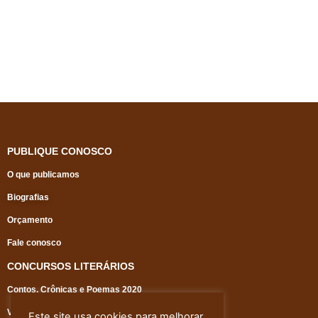
de
5
PUBLIQUE CONOSCO
O que publicamos
Biografias
Orçamento
Fale conosco
CONCURSOS LITERÁRIOS
Contos, Crônicas e Poemas 2020
Vencedores do concurso literário 2020
Este site usa cookies para melhorar