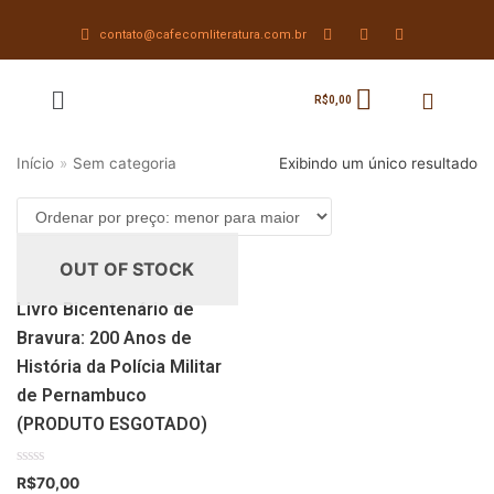
contato@cafecomliteratura.com.br
Pular
para
R$
0,00
o
conteúdo
Início
»
Sem categoria
Exibindo um único resultado
OUT OF STOCK
Livro Bicentenário de
Bravura: 200 Anos de
História da Polícia Militar
de Pernambuco
(PRODUTO ESGOTADO)
Avaliação
R$
70,00
0